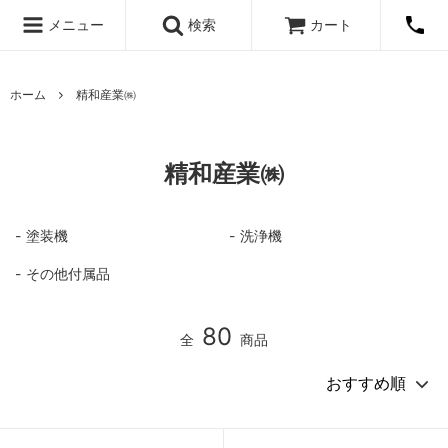
メニュー
検索
カート
ホーム
精和産業㈱
精和産業㈱
塗装機
洗浄機
その他付属品
80
全
商品