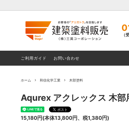
0
（受
関西ペイント
アクリル・合成樹脂塗料
SK化研
ウレタ
大阪ガスケミカル
無機塗料
三井化
鉄部塗
ご利用ガイド
お問い合わせ
シャープ化学工業
パテ・コーキング類
関西パ
ペイン
カモ井加工紙㈱
マスキングテープ・シーリングテープ
精和産
シーラ
ホーム
和信化学工業
木部塗料
塗装関連用品
シンナー・うすめ液
日本ペ
高耐候
Aqurex アクレックス 木
遮熱塗料
クリヤ
15,180円(本体13,800円、税1,380円)