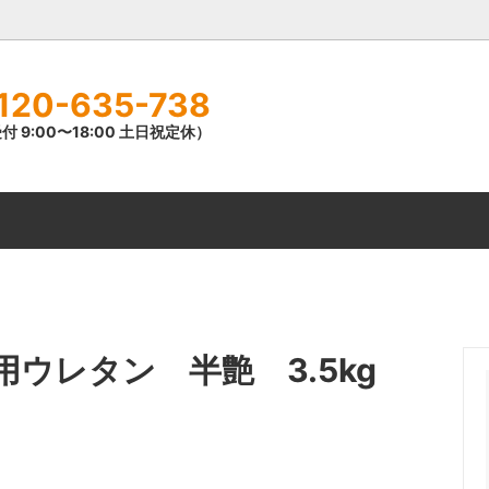
120-635-738
付 9:00〜18:00 土日祝定休）
ン塗料
日本特殊塗料
シリコン樹脂塗料
学産資
料
大谷塗料
遮熱塗料
テ化工
トローラー
オリエンタル塗料工業
ローラー用品
業㈱
ー・下塗材
オスモカラー
シルバー塗料
イント
訳あり品
ラジカル制御
部用ウレタン 半艶 3.5kg
ー塗料
養生用品