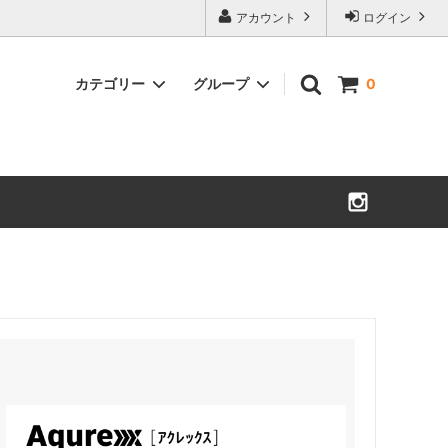
アカウント
ログイン
カテゴリー
グループ
0
和信化学工業
フッソ塗料
大阪塗料
木部塗料
大塚刷毛製造
刷毛
グラコ
サビ止め塗料
シーラーレス