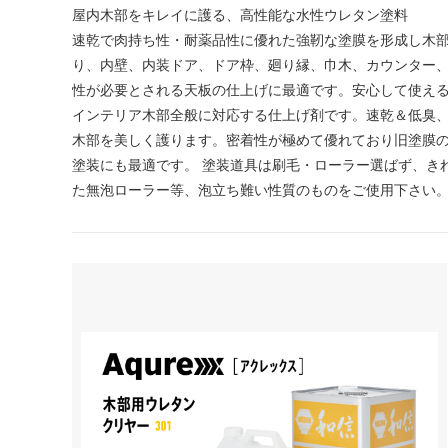
屋内木部をキレイに護る、高性能な水性ウレタン塗料
速乾で肉持ち性・耐薬品性に優れた強靭な塗膜を形成し木部
り、内壁、内装ドア、ドア枠、廻り縁、巾木、カウンター
性が必要とされる天板の仕上げに最適です。安心して使える屋内
インテリア木部全般に対応する仕上げ剤です。速乾＆低臭
木部を美しく護ります。密着性が極めて優れており旧塗膜
塗装にも最適です。 塗装道具は刷毛・ローラー選ばず、き
た無泡ローラー等、泡立ち難い性質のものをご使用下さい