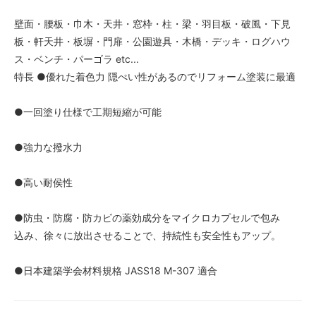
壁面・腰板・巾木・天井・窓枠・柱・梁・羽目板・破風・下見
板・軒天井・板塀・門扉・公園遊具・木橋・デッキ・ログハウ
ス・ベンチ・パーゴラ etc...
特長 ●優れた着色力 隠ぺい性があるのでリフォーム塗装に最適
●一回塗り仕様で工期短縮が可能
●強力な撥水力
●高い耐侯性
●防虫・防腐・防カビの薬効成分をマイクロカプセルで包み
込み、徐々に放出させることで、持続性も安全性もアップ。
●日本建築学会材料規格 JASS18 M-307 適合