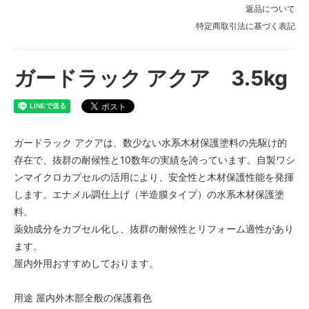
オーク
返品について
特定商取引法に基づく表記
マホガニー
オリーブ
ガードラック アクア 3.5kg
ブラウン
チョコレート
グレー
ガードラック アクアは、数少ない水系木材保護塗料の先駆け的
ブラック
存在で、抜群の耐候性と10数年の実績を誇っています。自製ワシ
レッド
ンマイクロカプセルの活用により、安全性と木材保護性能を発揮
エロー
します。エナメル調仕上げ（半造膜タイプ）の水系木材保護塗
料。
ブルー
薬効成分をカプセル化し、抜群の耐候性とリフォーム適性があり
グリーン
ます。
屋内外用おすすめしております。
用途 屋内外木部全般の保護着色